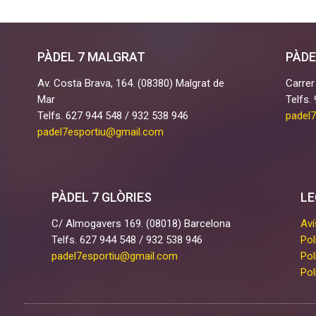
PÀDEL 7 MALGRAT
PÀDE
Av. Costa Brava, 164. (08380) Malgrat de
Carrer
Mar
Telfs.
Telfs. 627 944 548 / 932 538 946
padel
padel7esportiu@gmail.com
PÀDEL 7 GLÒRIES
LE
C/ Almogavers 169. (08018) Barcelona
Aví
Telfs. 627 944 548 / 932 538 946
Pol
padel7esportiu@gmail.com
Pol
Pol