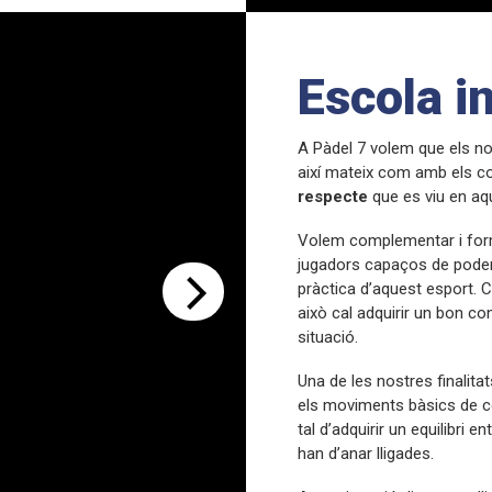
Escola in
A Pàdel 7 volem que els no
així mateix com amb els c
respecte
que es viu en aqu
Volem complementar i forma
jugadors capaços de poder 
pràctica d’aquest esport. 
això cal adquirir un bon c
situació.
Una de les nostres finalitat
els moviments bàsics de co
tal d’adquirir un equilibri 
han d’anar lligades.