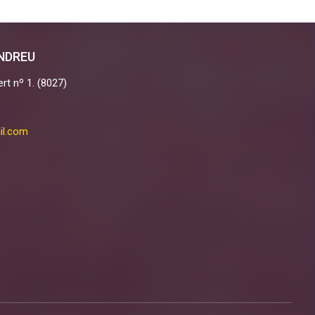
ANDREU
rt nº 1. (8027)
il.com