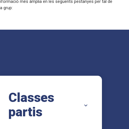
informació més àmplia en les següents pestanyes per tal de
a grup:
Classes
partis