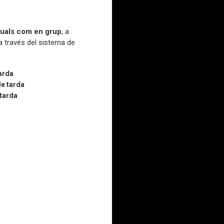
duals
com
en
grup
, a
a través del sistema de
arda
de tarda
 tarda