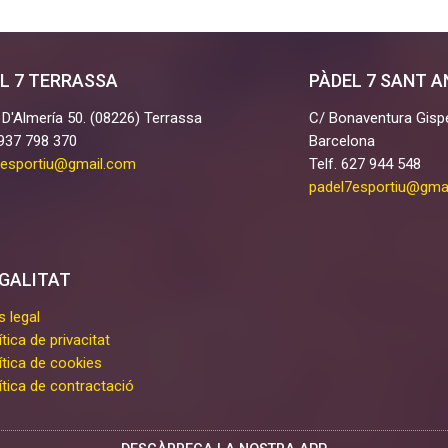
L 7 TERRASSA
PÀDEL 7 SANT 
 D'Almería 50. (08226) Terrassa
C/ Bonaventura Gispe
 937 798 370
Barcelona
7esportiu@gmail.com
Telf. 627 944 548
padel7esportiu@gma
GALITAT
s legal
ítica de privacitat
ítica de cookies
ítica de contractació