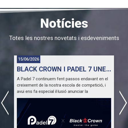
Notícies
Totes les nostres novetats i esdeveniments
15/06/2026
EQUIPS DE MENORS
BLACK CROWN I PADEL 7 UNEIXEN CAMINS PER FER CRÉIXER L’ESCOLA DE COMPETICIÓ.
o
A Padel 7 continuem fent passos endavant en el
creixement de la nostra escola de competició, i
A
avui ens fa especial il·lusió anunciar la
incorporació de
Black Crown
al projecte esportiu
l
del club.
v
d
s
La reconeguda marca catalana de pàdel,
especialitzada en la fabricació de pales i
equipament esportiu d’alt rendiment, ha decidit
C