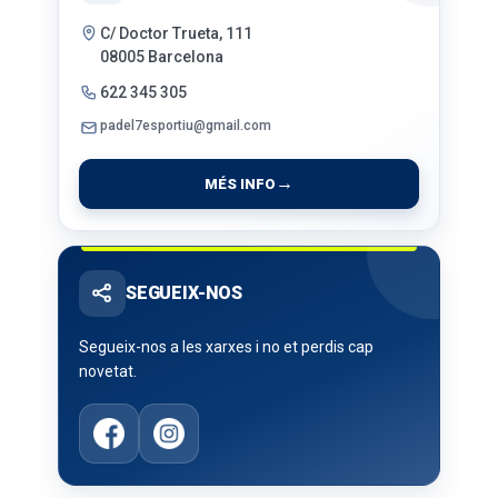
C/ Doctor Trueta, 111
08005 Barcelona
622 345 305
padel7esportiu@gmail.com
MÉS INFO
SEGUEIX-NOS
Segueix-nos a les xarxes i no et perdis cap
novetat.