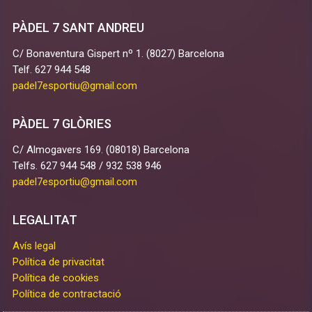
Des de Padel 7 volem expressar un agraïment
D
PÀDEL 7 SANT ANDREU
sincer a Black Crown per la confiança dipositada
 a
s
en nosaltres, en els nostres entrenadors i
C/ Bonaventura Gispert nº 1. (8027) Barcelona
ar
d
sobretot en els nostres jugadors i jugadores. Per
Telf. 627 944 548
t
nosaltres és molt important que una marca amb
padel7esportiu@gmail.com
s
tanta trajectòria dins del pàdel català decideixi
formar part d’aquest camí i cregui en la projecció
de la nostra escola.
PÀDEL 7 GLÒRIES
Seguim treballant, seguim creixent i seguim
C/ Almogavers 169. (08018) Barcelona
construint un projecte ambiciós per al futur del
Telfs. 627 944 548 / 932 538 946
pàdel base.
padel7esportiu@gmail.com
LEGALITAT
Avís legal
Política de privacitat
Política de cookies
Política de contractació