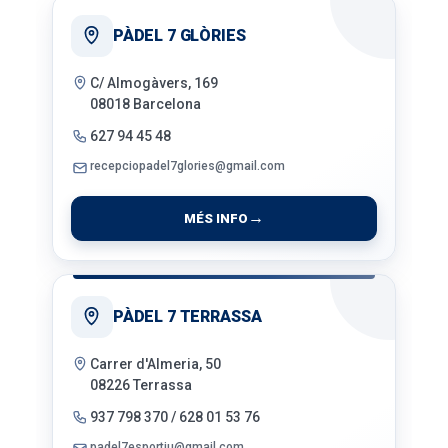
PÀDEL 7 GLÒRIES
C/ Almogàvers, 169
08018 Barcelona
627 94 45 48
recepciopadel7glories@gmail.com
MÉS INFO
PÀDEL 7 TERRASSA
Carrer d'Almeria, 50
08226 Terrassa
937 798 370
/
628 01 53 76
padel7esportiu@gmail.com