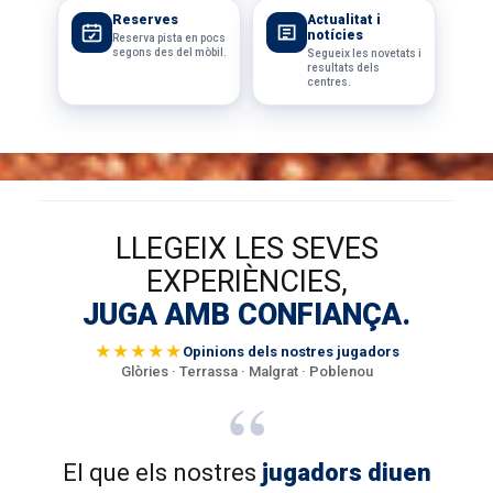
Reserves
Actualitat i
notícies
Reserva pista en pocs
segons des del mòbil.
Segueix les novetats i
resultats dels
centres.
LLEGEIX LES SEVES
EXPERIÈNCIES,
JUGA AMB CONFIANÇA.
★★★★★
Opinions dels nostres jugadors
Glòries · Terrassa · Malgrat · Poblenou
“
El que els nostres
jugadors diuen