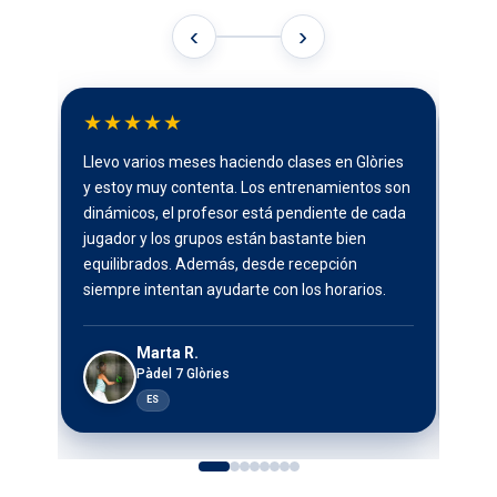
‹
›
★★★★★
★
Llevo varios meses haciendo clases en Glòries
I boo
y estoy muy contenta. Los entrenamientos son
stayi
dinámicos, el profesor está pendiente de cada
conv
jugador y los grupos están bastante bien
staf
equilibrados. Además, desde recepción
arriv
siempre intentan ayudarte con los horarios.
a rea
Marta R.
Pàdel 7 Glòries
ES