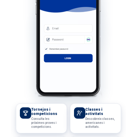
Tornejos i
Classes i
competicions
activitats
Consulta les
Descobreix classes,
pròximes proves i
americanes i
competicions.
activitats.