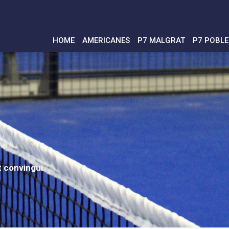
HOME
AMERICANES
P7 MALGRAT
P7 POBL
t convingui.