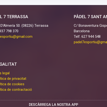
L 7 TERRASSA
PÀDEL 7 SANT 
 D'Almería 50. (08226) Terrassa
C/ Bonaventura Gispe
 937 798 370
Barcelona
7esportiu@gmail.com
Telf. 627 944 548
padel7esportiu@gma
GALITAT
s legal
ítica de privacitat
ítica de cookies
ítica de contractació
DESCÀRREGA LA NOSTRA APP