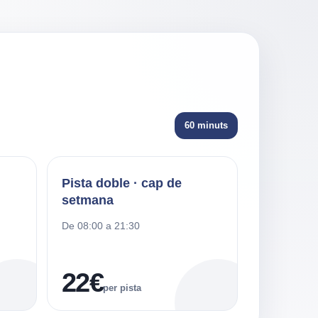
60 minuts
Pista doble · cap de
setmana
De 08:00 a 21:30
22€
per pista