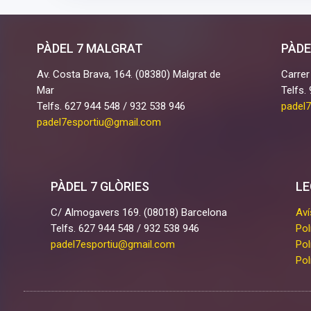
PÀDEL 7 MALGRAT
PÀDE
Av. Costa Brava, 164. (08380) Malgrat de
Carrer
Mar
Telfs.
Telfs. 627 944 548 / 932 538 946
padel
padel7esportiu@gmail.com
PÀDEL 7 GLÒRIES
LE
C/ Almogavers 169. (08018) Barcelona
Aví
Telfs. 627 944 548 / 932 538 946
Pol
padel7esportiu@gmail.com
Pol
Pol