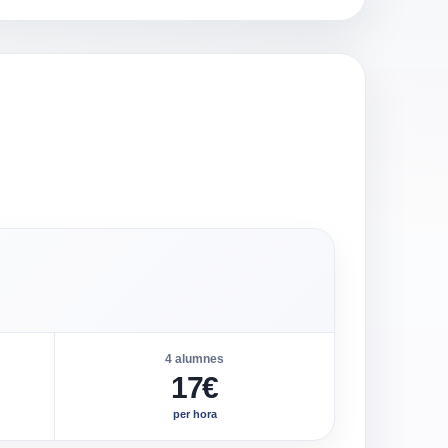
4 alumnes
17€
per hora