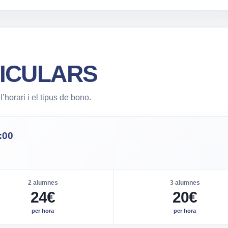
ICULARS
horari i el tipus de bono.
:00
2 alumnes
3 alumnes
24€
20€
per hora
per hora