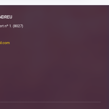
ANDREU
rt nº 1. (8027)
il.com