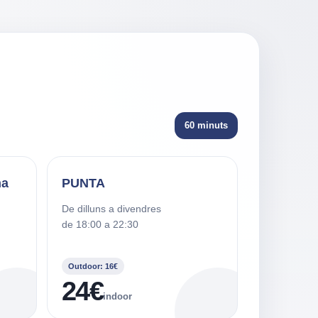
60 minuts
na
PUNTA
De dilluns a divendres
de 18:00 a 22:30
Outdoor: 16€
24€
indoor