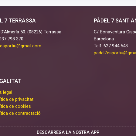
L 7 TERRASSA
PÀDEL 7 SANT 
 D'Almería 50. (08226) Terrassa
C/ Bonaventura Gispe
 937 798 370
Barcelona
7esportiu@gmail.com
Telf. 627 944 548
padel7esportiu@gma
GALITAT
s legal
ítica de privacitat
ítica de cookies
ítica de contractació
DESCÀRREGA LA NOSTRA APP