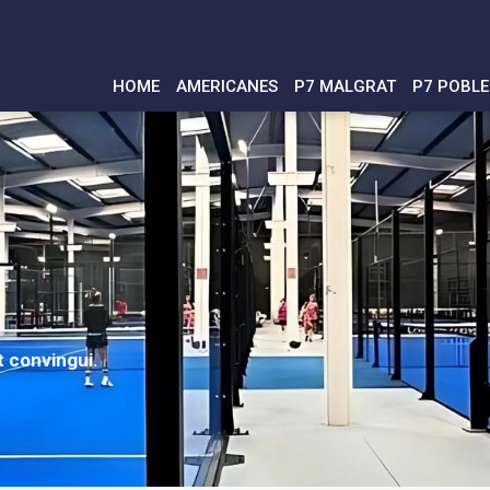
HOME
AMERICANES
P7 MALGRAT
P7 POBL
t convingui.