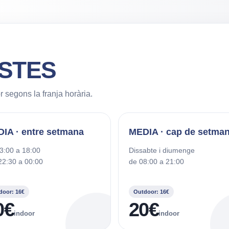
ISTES
r segons la franja horària.
IA · entre setmana
MEDIA · cap de setma
3:00 a 18:00
Dissabte i diumenge
 22:30 a 00:00
de 08:00 a 21:00
door: 16€
Outdoor: 16€
0€
20€
indoor
indoor