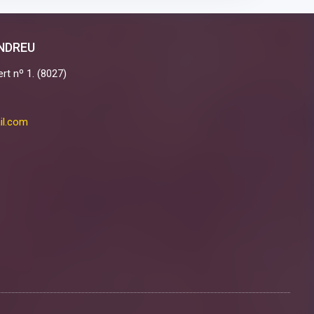
ANDREU
rt nº 1. (8027)
il.com