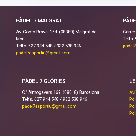
PÀDEL 7 MALGRAT
PÀDE
Av. Costa Brava, 164. (08380) Malgrat de
Carrer
Mar
Telfs.
Telfs. 627 944 548 / 932 538 946
padel
padel7esportiu@gmail.com
PÀDEL 7 GLÒRIES
LE
C/ Almogavers 169. (08018) Barcelona
Aví
Telfs. 627 944 548 / 932 538 946
Pol
padel7esportiu@gmail.com
Pol
Pol