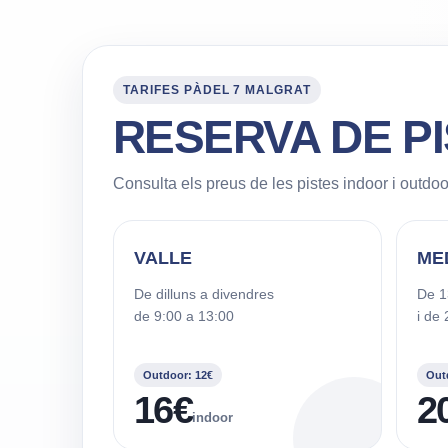
TARIFES PÀDEL 7 MALGRAT
RESERVA DE P
Consulta els preus de les pistes indoor i outdoo
VALLE
MED
De dilluns a divendres
De 1
de 9:00 a 13:00
i de
Outdoor: 12€
Out
16€
2
indoor