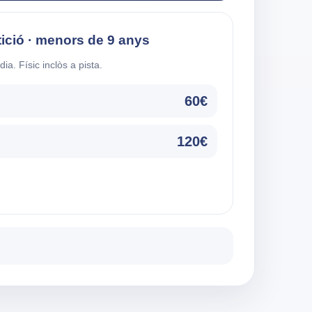
ició · menors de 9 anys
a. Físic inclòs a pista.
60€
120€