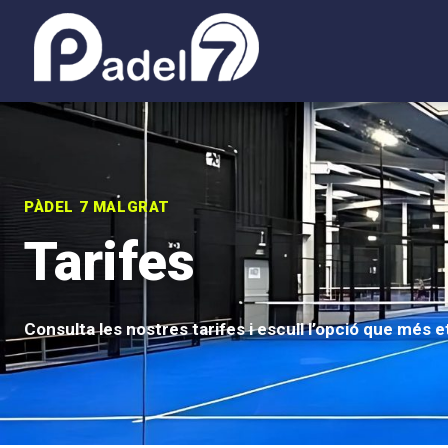
PÀDEL 7 MALGRAT
Tarifes
Consulta les nostres tarifes i escull l’opció que més e