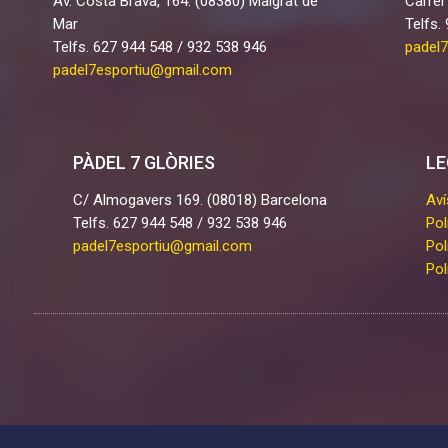
Av. Costa Brava, 164. (08380) Malgrat de
Carrer
Mar
Telfs.
Telfs. 627 944 548 / 932 538 946
padel
padel7esportiu@gmail.com
PÀDEL 7 GLÒRIES
LE
C/ Almogavers 169. (08018) Barcelona
Aví
Telfs. 627 944 548 / 932 538 946
Pol
padel7esportiu@gmail.com
Pol
Pol