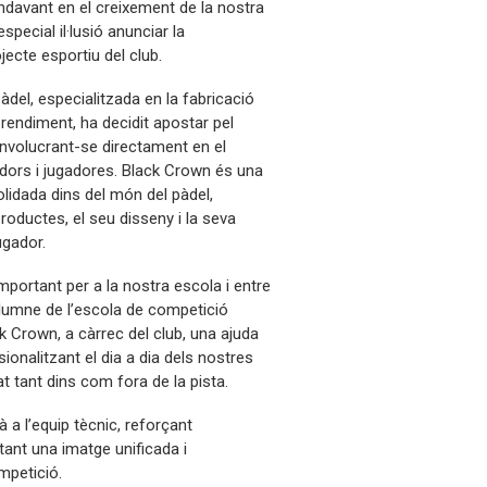
davant en el creixement de la nostra
special il·lusió anunciar la
ojecte esportiu del club.
el, especialitzada en la fabricació
 rendiment, ha decidit apostar pel
involucrant-se directament en el
dors i jugadores. Black Crown és una
lidada dins del món del pàdel,
roductes, el seu disseny i la seva
ugador.
portant per a la nostra escola i entre
alumne de l’escola de competició
 Crown, a càrrec del club, una ajuda
onalitzant el dia a dia dels nostres
at tant dins com fora de la pista.
 a l’equip tècnic, reforçant
rtant una imatge unificada i
mpetició.