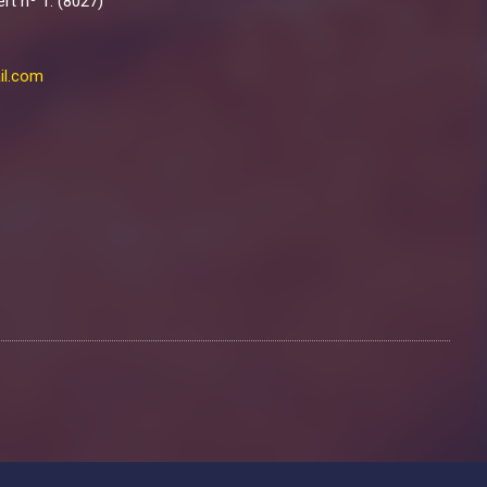
rt nº 1. (8027)
il.com