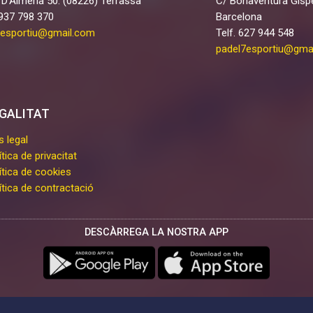
 D'Almería 50. (08226) Terrassa
C/ Bonaventura Gispe
 937 798 370
Barcelona
7esportiu@gmail.com
Telf. 627 944 548
padel7esportiu@gma
GALITAT
s legal
ítica de privacitat
ítica de cookies
ítica de contractació
DESCÀRREGA LA NOSTRA APP