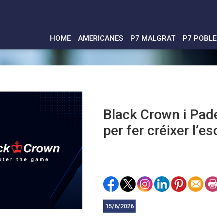
HOME
AMERICANES
P7 MALGRAT
P7 POBL
Black Crown i Pad
per fer créixer l’e
15/6/2026