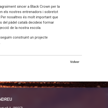
agraïment sincer a Black Crown per la
en els nostres entrenadors i sobretot
. Per nosaltres és molt important que
s del pàdel català decideixi formar
jecció de la nostra escola.
i seguim construint un projecte
.
Volver
ANDREU