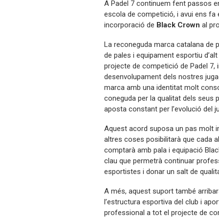
A Padel 7 continuem fent passos en
escola de competició, i avui ens fa e
incorporació de
Black Crown
al pr
La reconeguda marca catalana de pàd
de pales i equipament esportiu d’alt
projecte de competició de Padel 7, 
desenvolupament dels nostres juga
marca amb una identitat molt conso
coneguda per la qualitat dels seus p
aposta constant per l’evolució del j
Aquest acord suposa un pas molt im
altres coses posibilitarà que cada 
comptarà amb pala i equipació Black
clau que permetrà continuar professi
esportistes i donar un salt de qualit
A més, aquest suport també arribarà
l’estructura esportiva del club i apo
professional a tot el projecte de co